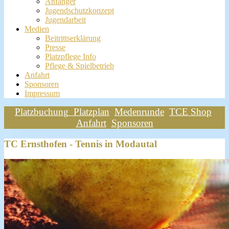
Anfänger
Jugendschutzkonzept
Jugendarbeit
Medien
Beitrittserklärung
Presse
Platzpflege Info
Pflege & Spielbetrieb
Anfahrt
Sponsoren
Impressum
Platzbuchung
Platzplan
Medenrunde
TCE Shop
Anfahrt
Sponsoren
TC Ernsthofen - Tennis in Modautal