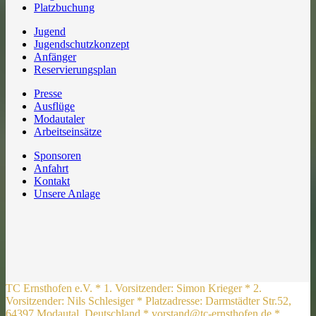
Platzbuchung
Jugend
Jugendschutzkonzept
Anfänger
Reservierungsplan
Presse
Ausflüge
Modautaler
Arbeitseinsätze
Sponsoren
Anfahrt
Kontakt
Unsere Anlage
TC Ernsthofen e.V. * 1. Vorsitzender: Simon Krieger * 2.
Vorsitzender: Nils Schlesiger * Platzadresse: Darmstädter Str.52,
64397 Modautal, Deutschland * vorstand@tc-ernsthofen.de *