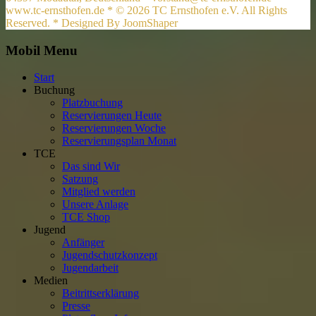
www.tc-ernsthofen.de * © 2026 TC Ernsthofen e.V. All Rights
Reserved. * Designed By JoomShaper
Mobil Menu
Start
Buchung
Platzbuchung
Reservierungen Heute
Reservierungen Woche
Reservierungsplan Monat
TCE
Das sind Wir
Satzung
Mitglied werden
Unsere Anlage
TCE Shop
Jugend
Anfänger
Jugendschutzkonzept
Jugendarbeit
Medien
Beitrittserklärung
Presse