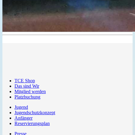
TCE Shop
Das sind Wir
Mitglied werden
Platzbuchung
Jugend
Jugendschutzkonzept
Anfänger
Reservierungsplan
Presse