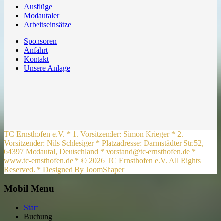
Ausflüge
Modautaler
Arbeitseinsätze
Sponsoren
Anfahrt
Kontakt
Unsere Anlage
TC Ernsthofen e.V. * 1. Vorsitzender: Simon Krieger * 2.
Vorsitzender: Nils Schlesiger * Platzadresse: Darmstädter Str.52,
64397 Modautal, Deutschland * vorstand@tc-ernsthofen.de *
www.tc-ernsthofen.de * © 2026 TC Ernsthofen e.V. All Rights
Reserved. * Designed By JoomShaper
Mobil Menu
Start
Buchung