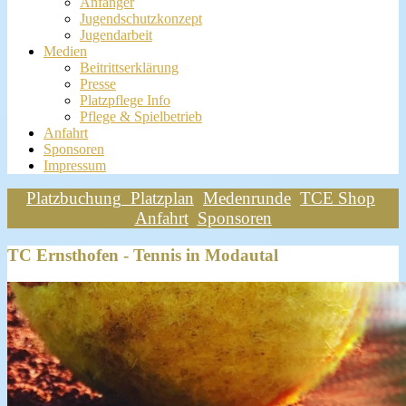
Anfänger
Jugendschutzkonzept
Jugendarbeit
Medien
Beitrittserklärung
Presse
Platzpflege Info
Pflege & Spielbetrieb
Anfahrt
Sponsoren
Impressum
Platzbuchung
Platzplan
Medenrunde
TCE Shop
Anfahrt
Sponsoren
TC Ernsthofen - Tennis in Modautal