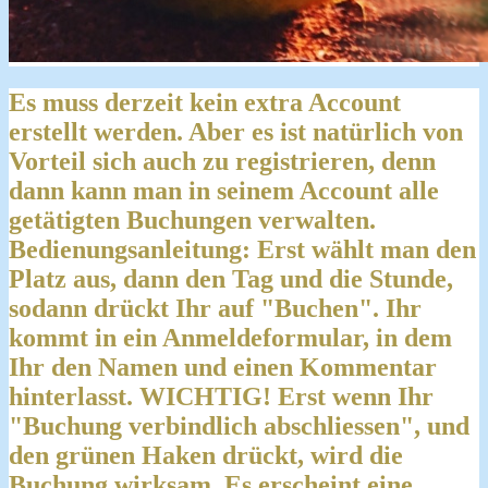
Es muss derzeit kein extra Account
erstellt werden. Aber es ist natürlich von
Vorteil sich auch zu registrieren, denn
dann kann man in seinem Account alle
getätigten Buchungen verwalten.
Bedienungsanleitung: Erst wählt man den
Platz aus, dann den Tag und die Stunde,
sodann drückt Ihr auf "Buchen". Ihr
kommt in ein Anmeldeformular, in dem
Ihr den Namen und einen Kommentar
hinterlasst. WICHTIG! Erst wenn Ihr
"Buchung verbindlich abschliessen", und
den grünen Haken drückt, wird die
Buchung wirksam. Es erscheint eine