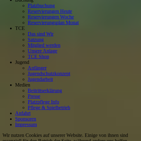
Platzbuchung
Reservierungen Heute
Reservierungen Woche
Reservierungsplan Monat
TCE
Das sind Wir
Satzung
Mitglied werden
Unsere Anlage
TCE Shop
Jugend
Anfänger
Jugendschutzkonzept
Jugendarbeit
Medien
Beitrittserklärung
Presse
Platzpflege Info
Pflege & Spielbetrieb
Anfahrt
Sponsoren
Impressum
Wir nutzen Cookies auf unserer Website. Einige von ihnen sind
essenziell für den Betrieb der Seite, während andere uns helfen,