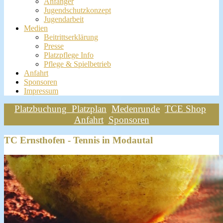
Anfänger
Jugendschutzkonzept
Jugendarbeit
Medien
Beitrittserklärung
Presse
Platzpflege Info
Pflege & Spielbetrieb
Anfahrt
Sponsoren
Impressum
Platzbuchung
Platzplan
Medenrunde
TCE Shop
Anfahrt
Sponsoren
TC Ernsthofen - Tennis in Modautal