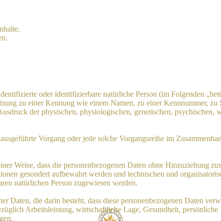
nhalte.
rn.
entifizierte oder identifizierbare natürliche Person (im Folgenden „betr
uordnung zu einer Kennung wie einem Namen, zu einer Kennnummer, zu 
druck der physischen, physiologischen, genetischen, psychischen, wirts
ren ausgeführte Vorgang oder jede solche Vorgangsreihe im Zusammenha
ner Weise, dass die personenbezogenen Daten ohne Hinzuziehung zusätz
tionen gesondert aufbewahrt werden und technischen und organisatoris
rbaren natürlichen Person zugewiesen werden.
ener Daten, die darin besteht, dass diese personenbezogenen Daten ver
glich Arbeitsleistung, wirtschaftliche Lage, Gesundheit, persönliche Vo
agen.