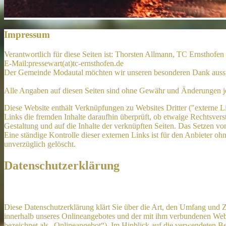
Impressum
Verantwortlich für diese Seiten ist: Thorsten Allmann, TC Ernsthofen 
E-Mail:pressewart(at)tc-ernsthofen.de
Der Gemeinde Modautal möchten wir unseren besonderen Dank ausspre
Alle Angaben auf diesen Seiten sind ohne Gewähr und Änderungen je
Diese Website enthält Verknüpfungen zu Websites Dritter ("externe Li
Links die fremden Inhalte daraufhin überprüft, ob etwaige Rechtsverst
Gestaltung und auf die Inhalte der verknüpften Seiten. Das Setzen vo
Eine ständige Kontrolle dieser externen Links ist für den Anbieter 
unverzüglich gelöscht.
Datenschutzerklärung
Diese Datenschutzerklärung klärt Sie über die Art, den Umfang und
innerhalb unseres Onlineangebotes und der mit ihm verbundenen Webs
bezeichnet als „Onlineangebot“). Im Hinblick auf die verwendeten Beg