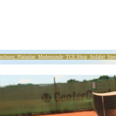
buchung
Platzplan
Medenrunde
TCE Shop
Anfahrt
Spo