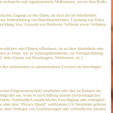
gnete technische und organisatorische Maßnahmen, um ein dem Risiko
sischen Zugangs zu den Daten, als auch des sie betreffenden
die eine Wahrnehmung von Betroffenenrechten, Löschung von Daten
ntwicklung, bzw. Auswahl von Hardware, Software sowie Verfahren,
tlichen oder Dritten) offenbaren, sie an diese übermitteln oder
en an Dritte, wie an Zahlungsdienstleister, zur Vertragserfüllung
z.B. beim Einsatz von Beauftragten, Webhostern, etc.).
dies insbesondere zu administrativen Zwecken als berechtigtes
weizer Eidgenossenschaft) verarbeiten oder dies im Rahmen der
gt dies nur, wenn es zur Erfüllung unserer (vor)vertraglichen
chieht. Vorbehaltlich ausdrücklicher Einwilligung oder vertraglich
e unter dem "Privacy-Shield" zertifizierten US-Verarbeiter gehören
, dem Vorliegen von Zertifizierungen oder verbindlichen internen