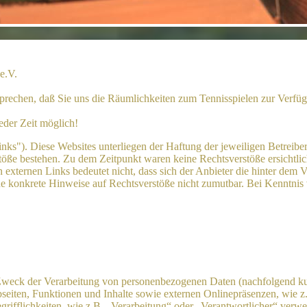
e.V.
chen, daß Sie uns die Räumlichkeiten zum Tennisspielen zur Verfügu
der Zeit möglich!
nks"). Diese Websites unterliegen der Haftung der jeweiligen Betreiber
öße bestehen. Zu dem Zeitpunkt waren keine Rechtsverstöße ersichtlich.
n externen Links bedeutet nicht, dass sich der Anbieter die hinter dem 
ohne konkrete Hinweise auf Rechtsverstöße nicht zumutbar. Bei Kenntni
 Zweck der Verarbeitung von personenbezogenen Daten (nachfolgend k
eiten, Funktionen und Inhalte sowie externen Onlinepräsenzen, wie z
rifflichkeiten, wie z.B. „Verarbeitung“ oder „Verantwortlicher“ verwei