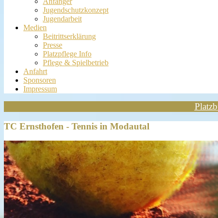
Anfänger
Jugendschutzkonzept
Jugendarbeit
Medien
Beitrittserklärung
Presse
Platzpflege Info
Pflege & Spielbetrieb
Anfahrt
Sponsoren
Impressum
Platz
TC Ernsthofen - Tennis in Modautal