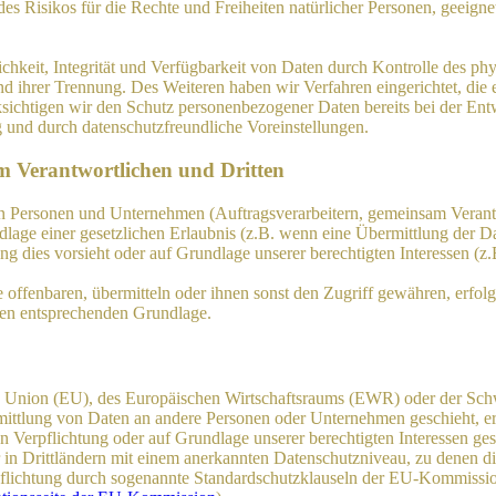
 des Risikos für die Rechte und Freiheiten natürlicher Personen, geei
keit, Integrität und Verfügbarkeit von Daten durch Kontrolle des phy
 und ihrer Trennung. Des Weiteren haben wir Verfahren eingerichtet, 
ksichtigen wir den Schutz personenbezogener Daten bereits bei der E
 und durch datenschutzfreundliche Voreinstellungen.
m Verantwortlichen und Dritten
Personen und Unternehmen (Auftragsverarbeitern, gemeinsam Verantwor
dlage einer gesetzlichen Erlaubnis (z.B. wenn eine Übermittlung der Dat
htung dies vorsieht oder auf Grundlage unserer berechtigten Interessen (
fenbaren, übermitteln oder ihnen sonst den Zugriff gewähren, erfolgt 
ben entsprechenden Grundlage.
en Union (EU), des Europäischen Wirtschaftsraums (EWR) oder der Sch
tlung von Daten an andere Personen oder Unternehmen geschieht, erfol
en Verpflichtung oder auf Grundlage unserer berechtigten Interessen ges
ur in Drittländern mit einem anerkannten Datenschutzniveau, zu denen di
rpflichtung durch sogenannte Standardschutzklauseln der EU-Kommission