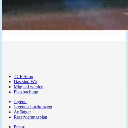
TCE Shop
Das sind Wir
Mitglied werden
Platzbuchung
Jugend
Jugendschutzkonzept
Anfänger
Reservierungsplan
Presse