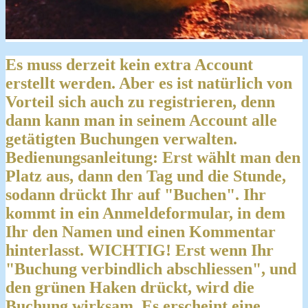
Es muss derzeit kein extra Account
erstellt werden. Aber es ist natürlich von
Vorteil sich auch zu registrieren, denn
dann kann man in seinem Account alle
getätigten Buchungen verwalten.
Bedienungsanleitung: Erst wählt man den
Platz aus, dann den Tag und die Stunde,
sodann drückt Ihr auf "Buchen". Ihr
kommt in ein Anmeldeformular, in dem
Ihr den Namen und einen Kommentar
hinterlasst. WICHTIG! Erst wenn Ihr
"Buchung verbindlich abschliessen", und
den grünen Haken drückt, wird die
Buchung wirksam. Es erscheint eine