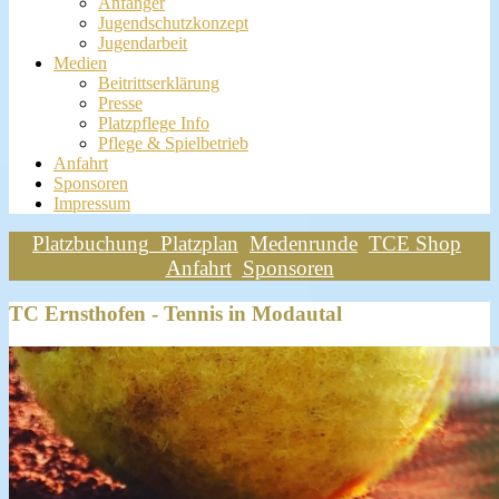
Anfänger
Jugendschutzkonzept
Jugendarbeit
Medien
Beitrittserklärung
Presse
Platzpflege Info
Pflege & Spielbetrieb
Anfahrt
Sponsoren
Impressum
Platzbuchung
Platzplan
Medenrunde
TCE Shop
Anfahrt
Sponsoren
TC Ernsthofen - Tennis in Modautal