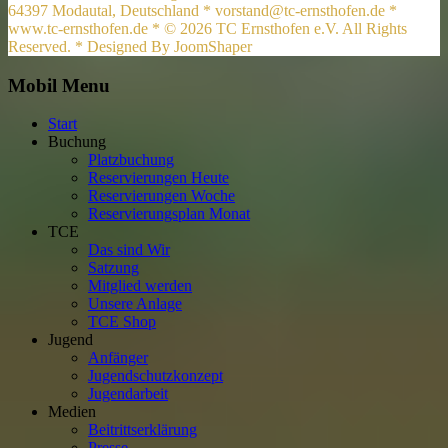
64397 Modautal, Deutschland * vorstand@tc-ernsthofen.de *
www.tc-ernsthofen.de * © 2026 TC Ernsthofen e.V. All Rights
Reserved. * Designed By JoomShaper
Mobil Menu
Start
Buchung
Platzbuchung
Reservierungen Heute
Reservierungen Woche
Reservierungsplan Monat
TCE
Das sind Wir
Satzung
Mitglied werden
Unsere Anlage
TCE Shop
Jugend
Anfänger
Jugendschutzkonzept
Jugendarbeit
Medien
Beitrittserklärung
Presse