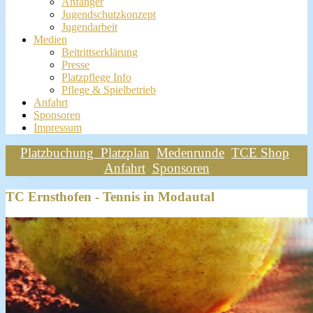
Anfänger
Jugendschutzkonzept
Jugendarbeit
Medien
Beitrittserklärung
Presse
Platzpflege Info
Pflege & Spielbetrieb
Anfahrt
Sponsoren
Impressum
Platzbuchung
Platzplan
Medenrunde
TCE Shop
Anfahrt
Sponsoren
TC Ernsthofen - Tennis in Modautal