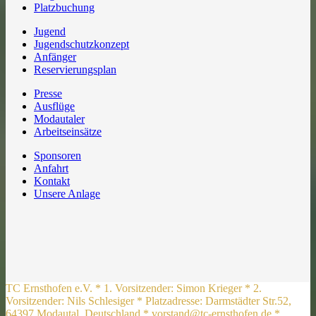
Platzbuchung
Jugend
Jugendschutzkonzept
Anfänger
Reservierungsplan
Presse
Ausflüge
Modautaler
Arbeitseinsätze
Sponsoren
Anfahrt
Kontakt
Unsere Anlage
TC Ernsthofen e.V. * 1. Vorsitzender: Simon Krieger * 2.
Vorsitzender: Nils Schlesiger * Platzadresse: Darmstädter Str.52,
64397 Modautal, Deutschland * vorstand@tc-ernsthofen.de *