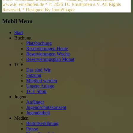
www.tc-ernsthofen.de * © 2026 TC Ernsthofen e.V. All Rights
Reserved. * Designed By JoomShaper
Mobil Menu
Start
Buchung
Platzbuchung
Reservierungen Heute
Reservierungen Woche
Reservierungsplan Monat
TCE
Das sind Wir
Satzung
Mitglied werden
Unsere Anlage
TCE Shop
Jugend
Anfänger
Jugendschutzkonzept
Jugendarbeit
Medien
Beitrittserklärung
Presse