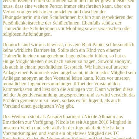
verschlossenen Türen stattfinden kann und immer gewährleistet sein
muss, dass eine weitere Person immer einschreiten kann, über ein
Verbot von gemeinsamen umziehen und duschen der
Übungsleiter/in mit den Schüler/innen bis hin zum respektieren der
Persönlichkeitsrechte der Schüler/innen. Ebenfalls schütz der
Trainer/in die Schüler/innen vor Mobbing sowie sexistischen oder
religiösen Anfeindungen.
Dennoch sind wir uns bewusst, dass ein Blatt Papier schlussendlich
keine wirkliche Barriere ist. Sollte sich ein Kind von einem/r
Trainer/in in eine unangenehme Lage gebracht fühlen, so hat es
einige Möglichkeiten dies nach außen zu tragen. Sowohl anonym,
als auch in einem persönlichen Gespräch. Wir haben auf unserer
Anlage einen Kummerkasten angebracht, in dem jedes Mitglied sein
Anliegen anonym an den Vorstand leiten kann. Kurz vor unseren
monatlichen Jugendversammlungen öffnet der Vorstand den
Kummerkasten und liest sich die Anliegen vor. Dann werden diese
bei der Jugendversammlung angesprochen und es wird versucht das
Problem gemeinsam zu lösen, sodass es für Jugend, als auch
Vorstand einen geeigneten Weg gibt.
Des Weiteren steht als Ansprechpartnerin Nicole Allmann aus
Ernsthofen zur Verfügung. Nicole ist seit August 2018 Mitglied in
unserem Verein und sehr aktiv in der Jugendarbeit. Sie ist kein
Vorstandsmitglied und somit ein objektives Mitglied des TC
Ernsthofen. Sie ist die Mutter eines Sohnes und bei der Jugend sehr