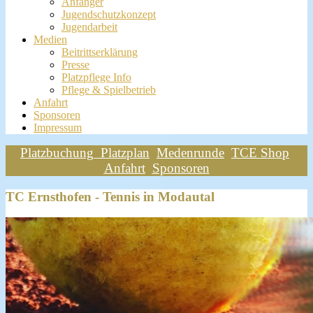
Anfänger
Jugendschutzkonzept
Jugendarbeit
Medien
Beitrittserklärung
Presse
Platzpflege Info
Pflege & Spielbetrieb
Anfahrt
Sponsoren
Impressum
Platzbuchung
Platzplan
Medenrunde
TCE Shop
Anfahrt
Sponsoren
TC Ernsthofen - Tennis in Modautal