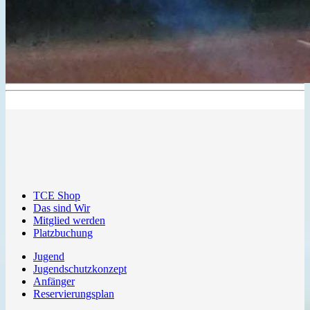
TCE Shop
Das sind Wir
Mitglied werden
Platzbuchung
Jugend
Jugendschutzkonzept
Anfänger
Reservierungsplan