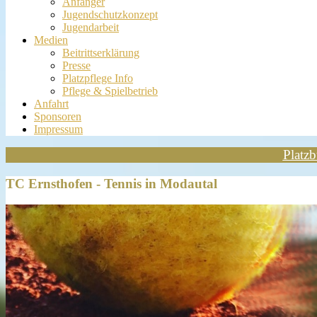
Anfänger
Jugendschutzkonzept
Jugendarbeit
Medien
Beitrittserklärung
Presse
Platzpflege Info
Pflege & Spielbetrieb
Anfahrt
Sponsoren
Impressum
Platz
TC Ernsthofen - Tennis in Modautal