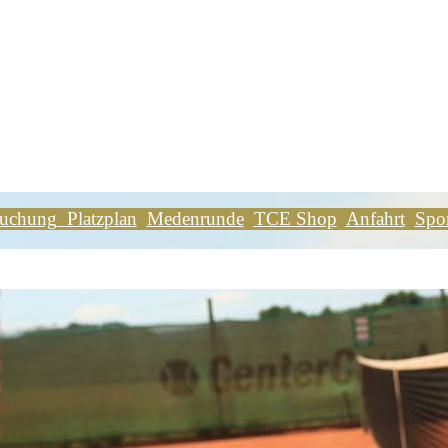
buchung
Platzplan
Medenrunde
TCE Shop
Anfahrt
Spo