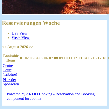
Reservierungen Woche
Day View
Week View
<<
August 2026
>>
Bookable
01
02
03
04
05
06
07
08
09
10
11
12
13
14
15
16
17
18
Items
Centre
Court
(Tribüne)
Platz der
Sponsoren
Powered by ARTIO Booking - Reservation and Booking
component for Joomla