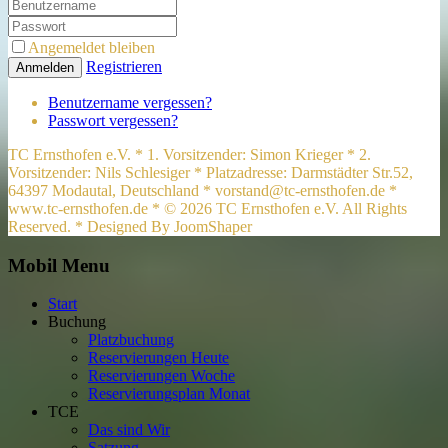
Angemeldet bleiben
Registrieren
Anmelden
Benutzername vergessen?
Passwort vergessen?
TC Ernsthofen e.V. * 1. Vorsitzender: Simon Krieger * 2.
Vorsitzender: Nils Schlesiger * Platzadresse: Darmstädter Str.52,
64397 Modautal, Deutschland * vorstand@tc-ernsthofen.de *
www.tc-ernsthofen.de * © 2026 TC Ernsthofen e.V. All Rights
Reserved. * Designed By JoomShaper
Mobil Menu
Start
Buchung
Platzbuchung
Reservierungen Heute
Reservierungen Woche
Reservierungsplan Monat
TCE
Das sind Wir
Satzung