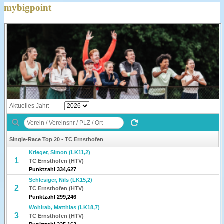
mybigpoint