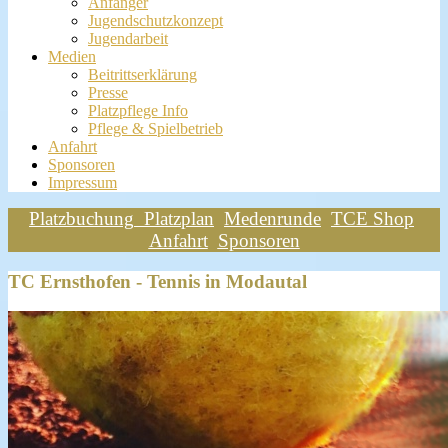
Anfänger
Jugendschutzkonzept
Jugendarbeit
Medien
Beitrittserklärung
Presse
Platzpflege Info
Pflege & Spielbetrieb
Anfahrt
Sponsoren
Impressum
Platzbuchung
Platzplan
Medenrunde
TCE Shop
Anfahrt
Sponsoren
TC Ernsthofen - Tennis in Modautal